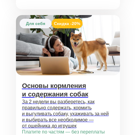
Для себя
Скидка
-20%
Основы кормления
и содержания собак
За 2 недели вы разберетесь, как
правильно содержать, кормить
и выгуливать собаку, ухаживать за ней
и выбирать все необходимое —
от ошейника до игрушек
Платите по частям — без переплаты