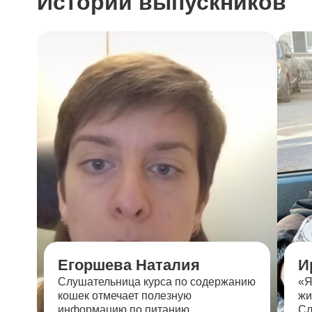
Истории выпускников
Егоршева Наталия
И
Слушательница курса по содержанию
«Я
кошек отмечает полезную
жи
информацию по питанию,
Сл