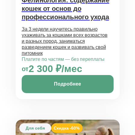
Фелинология: содержание
кошек от основ до
профессионального ухода
За 3 недели научитесь правильно
ухаживать за кошками всех возрастов
и разных пород, заниматься
разведением кошек и развивать свой
питомник
Платите по частям — без переплаты
2 300 ₽/мес
от
Подробнее
Для себя
Скидка
-60%