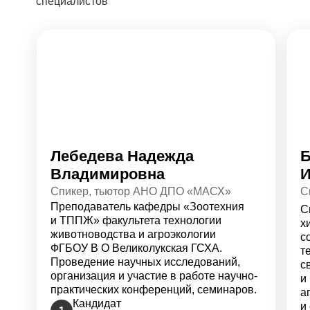
специалистов
Лебедева Надежда
Б
Владимировна
И
Спикер, тьютор АНО ДПО «МАСХ»
С
Преподаватель кафедры «Зоотехния
С
и ТППЖ» факультета технологии
х
животноводства и агроэкологии
с
ФГБОУ В О Великолукская ГСХА.
т
Проведение научных исследований,
с
организация и участие в работе научно-
и
практических конференций, семинаров.
а
Кандидат
и