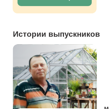
Истории выпускников
М