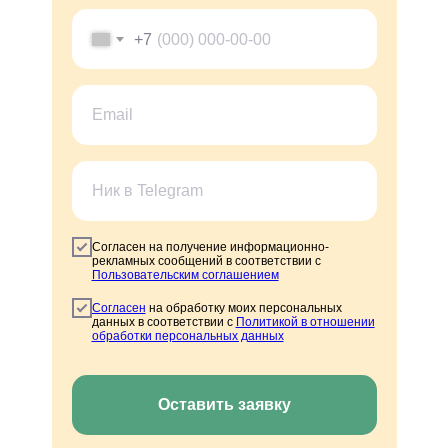
+7
Получите профессию в сфере сельского хозяйства
дистанционно
КОНТАКТЫ
Согласен на получение информационно-
рекламных сообщений в соответствии с
Отдел по организации приема:
Пользовательским соглашением
8 (800) 775-79-32 , 8 (495) 677-96-17
Звонок по России бесплатный
Согласен
на обработку моих персональных
help.dpomipk@academcity.online
данных в соответствии с
Политикой в отношении
обработки персональных данных
Контакт-центр
8 (800) 775-79-32, 8 (495) 677-96-17
Пн-вс 8:30-20:30 мск
help.dpomipk@dpomipk.ru
Оставить заявку