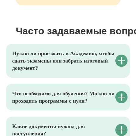
РЕКВИЗИТЫ
ИНН 7722392399
ОГРН 1177700004063
Часто задаваемые вопр
Юридический адрес:117535, г. Москва,
ул. Россошанская, д. 4, к. 1, этаж 1
Нужно ли приезжать в Академию, чтобы
ОБРАТНЫЙ ЗВОНОК
сдать экзамены или забрать итоговый
документ?
Заказать звонок
Что необходимо для обучения? Можно ли
ВСЕ КУРСЫ
проходить программы с нуля?
Кинология и зоопсихология
Рыбоводство
Растениеводство
Животноводство
Какие документы нужны для
Ветеринария
Курсы для заводчиков
поступления?