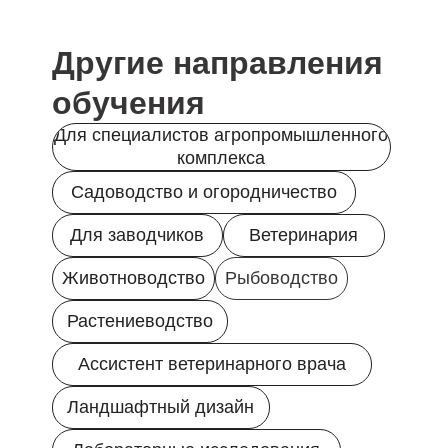
ДОКУМЕНТЫ
Лицензия
Другие направления
Сведения об образовательной организации
Политика в отношении обработки персональных
данных
обучения
Правовая информация
Пользовательское соглашение
Для специалистов агропромышленного
СКАЧИВАЙТЕ НАШЕ МОБИЛЬНОЕ
комплекса
ПРИЛОЖЕНИЕ
Наша образовательная платформа и мобильное
Садоводство и огородничество
приложение разработаны нашим партнером - ООО
«ИС «АКАДЕМРЕСУРС» участником проекта
Для заводчиков
Ветеринария
«Сколково»
Животноводство
Рыбоводство
Растениеводство
Ассистент ветеринарного врача
Ландшафтный дизайн