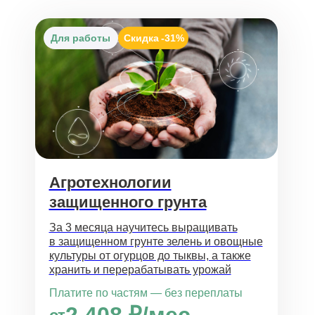
Для работы
Скидка
-31%
Агротехнологии
защищенного грунта
За 3 месяца научитесь выращивать
в защищенном грунте зелень и овощные
культуры от огурцов до тыквы, а также
хранить и перерабатывать урожай
Платите по частям — без переплаты