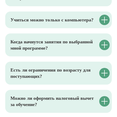
Хобби и бизнес
Лабораторные исследования
Ландшафтный дизайн
Фермерское хозяйство
Учиться можно только с компьютера?
Курсы для специалистов агропромышленного
комплекса
Садоводство и огородничество
Агроном
Ассистент ветеринарного врача
Когда начнутся занятия по выбранной
ВИДЫ ПРОГРАММ
мной программе?
Программы профессиональной переподготовки
Программы повышения квалификации
Основные программы профессионального
обучения
Дополнительные общеобразовательные
Есть ли ограничения по возрасту для
программы
поступающих?
КАРТА САЙТА
ОБ АКАДЕМИИ
Блог
Приведи друга
Можно ли оформить налоговый вычет
Партнерская программа
Отзывы
за обучение?
Скидки
Как проходит обучение
Истории успеха