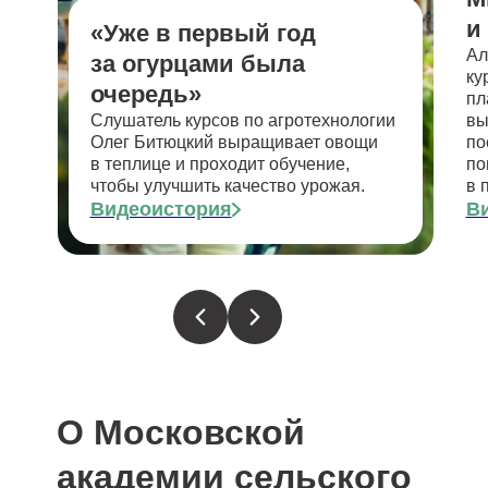
и
«Уже в первый год
Ал
за огурцами была
ку
очередь»
пл
Слушатель курсов по агротехнологии
вы
Олег Битюцкий выращивает овощи
по
в теплице и проходит обучение,
по
чтобы улучшить качество урожая.
в 
Видеоистория
В
О Московской
академии сельского