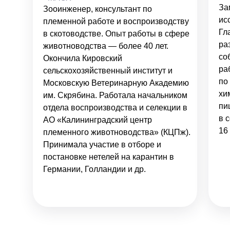
За
Зооинженер, консультант по
ис
племенной работе и воспроизводству
Гл
в скотоводстве. Опыт работы в сфере
ра
животноводства — более 40 лет.
со
Окончила Кировский
ра
сельскохозяйственный институт и
по
Московскую Ветеринарную Академию
хи
им. Скрябина. Работала начальником
пи
отдела воспроизводства и селекции в
в 
АО «Калининградский центр
16 
племенного животноводства» (КЦПж).
Принимала участие в отборе и
постановке нетелей на карантин в
Германии, Голландии и др.