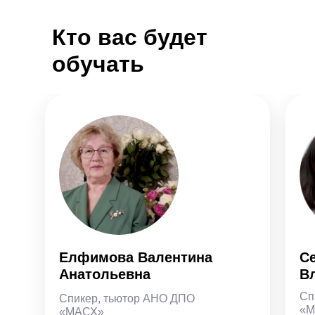
Кто вас будет
обучать
Елфимова Валентина
С
Анатольевна
В
Сп
Спикер, тьютор АНО ДПО
«М
«МАСХ»