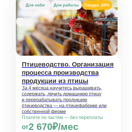
Для себя
Для работы
Скидка
-29%
Птицеводство. Организация
процесса производства
продукции из птицы
За 4 месяца научитесь выращивать,
содержать, лечить домашнюю птицу
и перерабатывать продукцию
птицеводства — на птицефабрике или
собственной ферме
Платите по частям — без переплаты
2 670₽/мес
от