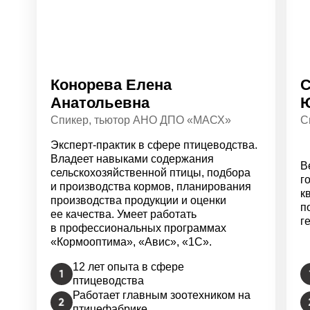
Конорева Елена
С
Анатольевна
Ю
Спикер, тьютор АНО ДПО «МАСХ»
С
Эксперт-практик в сфере птицеводства.
Владеет навыками содержания
В
сельскохозяйственной птицы, подбора
г
и производства кормов, планирования
к
производства продукции и оценки
п
ее качества. Умеет работать
г
в профессиональных программах
«Кормооптима», «Авис», «1С».
12 лет опыта в сфере
птицеводства
Работает главным зоотехником на
птицефабрике