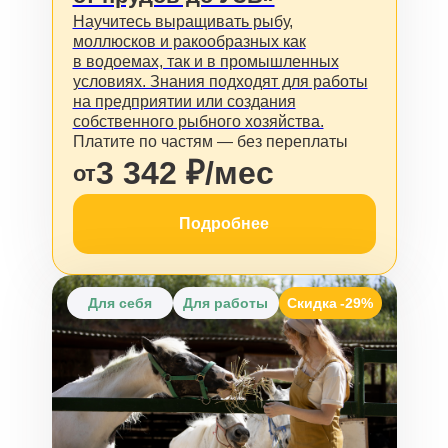
Научитесь выращивать рыбу,
моллюсков и ракообразных как
в водоемах, так и в промышленных
условиях. Знания подходят для работы
на предприятии или создания
собственного рыбного хозяйства.
Платите по частям — без переплаты
3 342 ₽/мес
от
Подробнее
Для себя
Для работы
Скидка
-29%