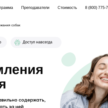
грамма
Преподаватели
Стоимость
8 (800) 775-
ржания собак
о
Доступ навсегда
мления
я
равильно содержать,
ать за ней