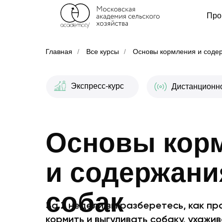
Про
Главная
/
Все курсы
/
Основы кормления и соде
Экспресс-курс
Дистанционн
Основы кор
и содержани
собак
За 2 недели вы разберетесь, как п
кормить и выгуливать собаку, ухажив