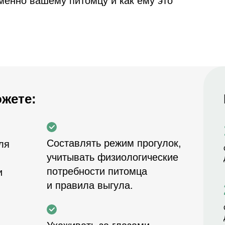
менно вашему питомцу и как ему это
.
жете:
Составлять режим прогулок,
ля
учитывать физиологические
потребности питомца
и
и правила выгула.