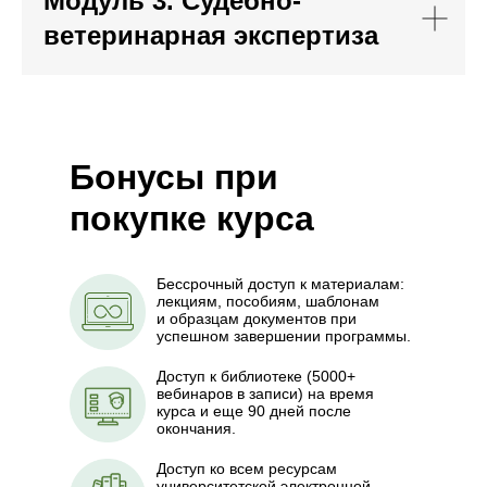
Модуль 3. Судебно-
ветеринарная экспертиза
Бонусы при
покупке курса
Имя
Бессрочный доступ к материалам:
лекциям, пособиям, шаблонам
и образцам документов при
успешном завершении программы.
Телефон
Доступ к библиотеке (5000+
вебинаров в записи) на время
курса и еще 90 дней после
окончания.
Email
Доступ ко всем ресурсам
университетской электронной