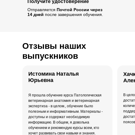
Получите удостоверение
Отправляется
Почтой России через
14 дней
после завершения обучения.
Отзывы наших
выпускников
Истомина Наталья
Хач
Юрьевна
Але
В цело
Я прошла обучение курса Патологическая
достат
ветеринарная анатомия и ветеринарная
количе
экспертиза - в целом., обучение было
поддер
полезным и информативным. Материалы -
достат
доступны и содержат необходимую
поясов
информацию. В общем, я довольна
обучением и рекомендую курсы всем, кто
хочет развивать свои навыки и знания.