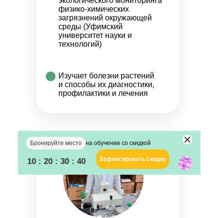
экологического мониторинга
физико-химических
загрязнений окружающей
дней
часов
минут
секунд
среды (Уфимский
университет науки и
технологий)
Изучает болезни растений
и способы их диагностики,
профилактики и лечения
Бронируйте место
на обучение со скидкой
Зафиксировать скидку
10 : 20 : 30 : 40