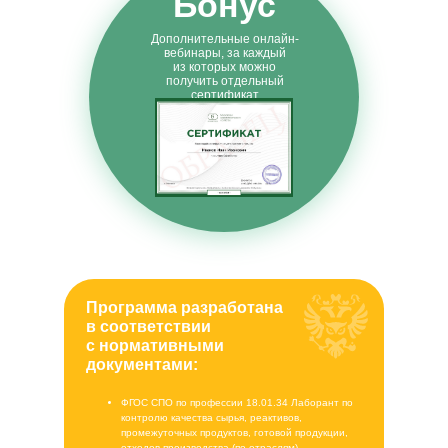
Бонус
Дополнительные онлайн-
вебинары, за каждый
из которых можно
получить отдельный
сертификат
Программа разработана
в соответствии
с нормативными
документами:
ФГОС СПО по профессии 18.01.34 Лаборант по
контролю качества сырья, реактивов,
промежуточных продуктов, готовой продукции,
отходов производства (по отраслям)