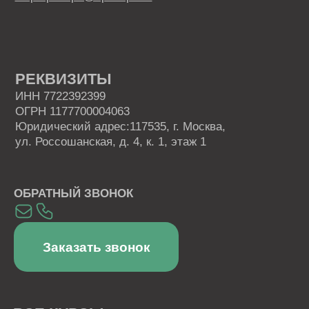
Отзывы
Скидки
Как проходит обучение
Истории успеха
ДОКУМЕНТЫ
Лицензия
Сведения об образовательной организации
Политика в отношении обработки персональных
данных
Правовая информация
Пользовательское соглашение
СКАЧИВАЙТЕ НАШЕ МОБИЛЬНОЕ
ПРИЛОЖЕНИЕ
Наша образовательная платформа и мобильное
приложение разработаны нашим партнером - ООО
«ИС «АКАДЕМРЕСУРС» участником проекта
«Сколково»