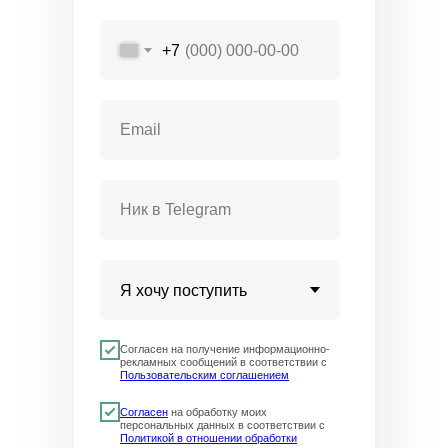
+7
Получите профессию в сфере сельского хозяйства
дистанционно
КОНТАКТЫ
Отдел по организации приема:
Согласен на получение информационно-
8 (800) 775-79-32 , 8 (495) 677-96-17
рекламных сообщений в соответствии с
Звонок по России бесплатный
Пользовательским соглашением
help.dpomipk@academcity.online
Контакт-центр
Согласен
на обработку моих
персональных данных в соответствии с
8 (800) 775-79-32, 8 (495) 677-96-17
Политикой в отношении обработки
Пн-вс 8:30-20:30 мск