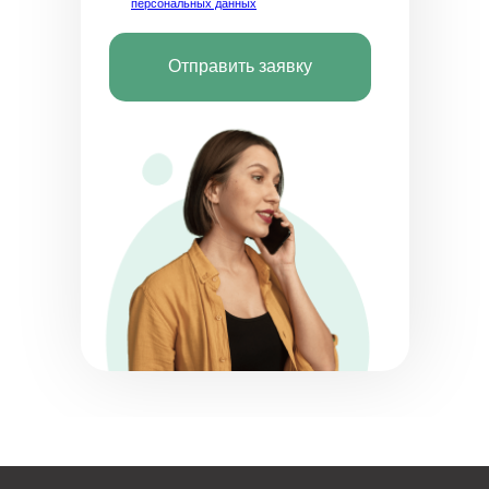
персональных данных
help.dpomipk@dpomipk.ru
Отправить заявку
РЕКВИЗИТЫ
ИНН 7722392399
ОГРН 1177700004063
Юридический адрес:117535, г. Москва,
ул. Россошанская, д. 4, к. 1, этаж 1
ОБРАТНЫЙ ЗВОНОК
Заказать звонок
ВСЕ КУРСЫ
Кинология и зоопсихология
Рыбоводство