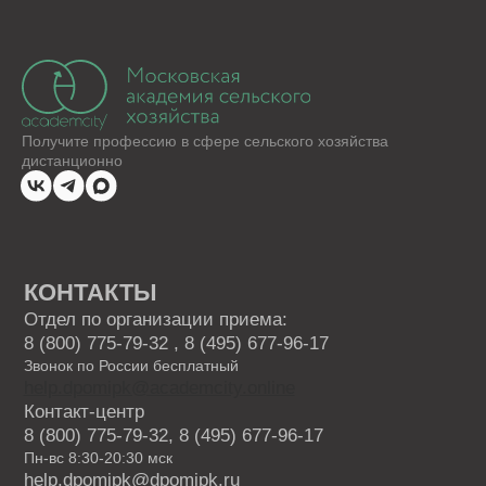
Растениеводство
Животноводство
Ветеринария
Курсы для заводчиков
Хобби и бизнес
Лабораторные исследования
Ландшафтный дизайн
Фермерское хозяйство
Курсы для специалистов агропромышленного
комплекса
Садоводство и огородничество
Агроном
Ассистент ветеринарного врача
ВИДЫ ПРОГРАММ
Программы профессиональной переподготовки
Программы повышения квалификации
Основные программы профессионального
обучения
Дополнительные общеобразовательные
программы
КАРТА САЙТА
ОБ АКАДЕМИИ
Блог
Приведи друга
Партнерская программа