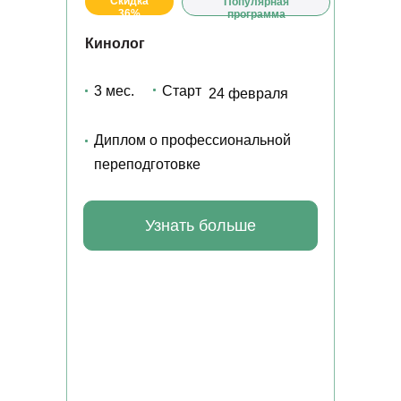
Скидка
Популярная
36%
программа
Кинолог
Получите профессию в сфере сельского хозяйства
3 мес.
Старт
24 февраля
дистанционно
Диплом о профессиональной
переподготовке
КОНТАКТЫ
Отдел по организации приема:
8 (800) 775-79-32 , 8 (495) 677-96-17
Узнать больше
Звонок по России бесплатный
help.dpomipk@academcity.online
Контакт-центр
8 (800) 775-79-32, 8 (495) 677-96-17
Пн-вс 8:30-20:30 мск
help.dpomipk@dpomipk.ru