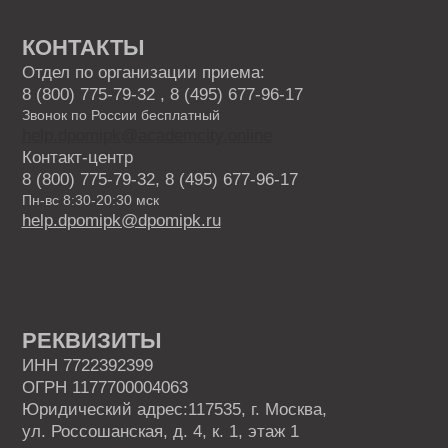
Ландшафтный дизайн
Фермерское хозяйство
Курсы для специалистов агропромышленного
комплекса
Садоводство и огородничество
Агроном
Ассистент ветеринарного врача
ВИДЫ ПРОГРАММ
Программы профессиональной переподготовки
Программы повышения квалификации
Основные программы профессионального
обучения
Дополнительные общеобразовательные
программы
КАРТА САЙТА
ОБ АКАДЕМИИ
Блог
Приведи друга
Партнерская программа
Отзывы
Скидки
Как проходит обучение
Истории успеха
ДОКУМЕНТЫ
Лицензия