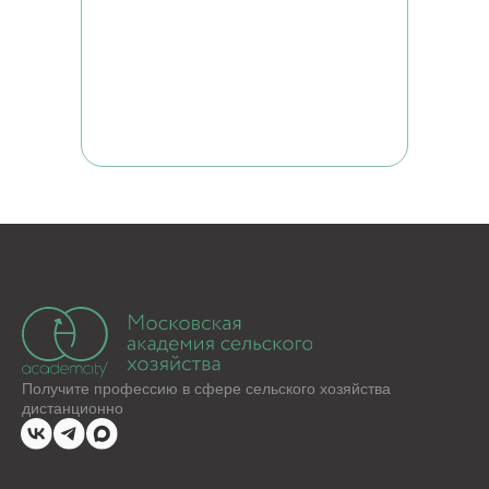
РЕКВИЗИТЫ
ИНН 7722392399
ОГРН 1177700004063
Юридический адрес:117535, г. Москва,
ул. Россошанская, д. 4, к. 1, этаж 1
ОБРАТНЫЙ ЗВОНОК
Заказать звонок
ВСЕ КУРСЫ
Кинология и зоопсихология
Рыбоводство
Растениеводство
Животноводство
Ветеринария
Курсы для заводчиков
Хобби и бизнес
Лабораторные исследования