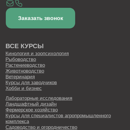
программы
КАРТА САЙТА
ОБ АКАДЕМИИ
Блог
Приведи друга
Партнерская программа
Отзывы
Скидки
Как проходит обучение
Истории успеха
ДОКУМЕНТЫ
Лицензия
Сведения об образовательной организации
Политика в отношении обработки персональных
данных
Правовая информация
Пользовательское соглашение
СКАЧИВАЙТЕ НАШЕ МОБИЛЬНОЕ
ПРИЛОЖЕНИЕ
Наша образовательная платформа и мобильное
приложение разработаны нашим партнером - ООО
«ИС «АКАДЕМРЕСУРС» участником проекта
«Сколково»