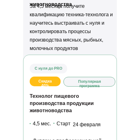
животноводства
За 4,5 месяца получите
квалификацию техника-технолога и
научитесь выстраивать с нуля и
контролировать процессы
производства мясных, рыбных,
молочных продуктов
С нуля до PRO
Скидка
Популярная
40%
программа
Технолог пищевого
производства продукции
животноводства
4,5 мес.
Старт
24 февраля