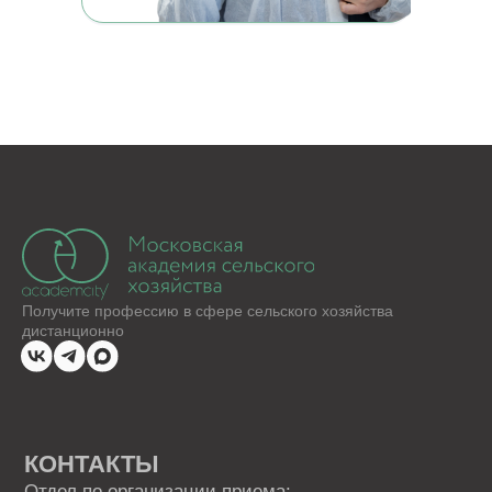
Отдел по организации приема:
8 (800) 775-79-32 , 8 (495) 677-96-17
Звонок по России бесплатный
help.dpomipk@academcity.online
Контакт-центр
8 (800) 775-79-32, 8 (495) 677-96-17
Пн-вс 8:30-20:30 мск
help.dpomipk@dpomipk.ru
РЕКВИЗИТЫ
ИНН 7722392399
ОГРН 1177700004063
Юридический адрес:117535, г. Москва,
ул. Россошанская, д. 4, к. 1, этаж 1
ОБРАТНЫЙ ЗВОНОК
Заказать звонок