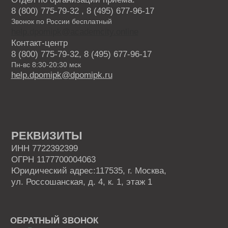
ВСЕ КУРСЫ
Кинология и зоопсихология
Рыбоводство
Растениеводство
Животноводство
Ветеринария
Курсы для заводчиков
Хобби и бизнес
Лабораторные исследования
Ландшафтный дизайн
Фермерское хозяйство
Курсы для специалистов агропромышленного
комплекса
Садоводство и огородничество
Агроном
Ассистент ветеринарного врача
ВИДЫ ПРОГРАММ
Программы профессиональной переподготовки
Программы повышения квалификации
Основные программы профессионального
обучения
Дополнительные общеобразовательные