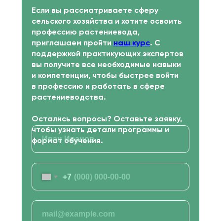
Если вы рассматриваете сферу
сельского хозяйства и хотите освоить
РЕКВИЗИТЫ
профессию растениевода,
ИНН 7722392399
приглашаем пройти
наш курс
. С
ОГРН 1177700004063
поддержкой практикующих экспертов
Юридический адрес:117535, г. Москва,
вы получите все необходимые навыки
ул. Россошанская, д. 4, к. 1, этаж 1
и компетенции, чтобы быстрее войти
в профессию и работать в сфере
растениеводства.
ОБРАТНЫЙ ЗВОНОК
Остались вопросы? Оставьте заявку,
Заказать звонок
чтобы узнать детали программы и
формат обучения.
ВСЕ КУРСЫ
+7
Кинология и зоопсихология
Рыбоводство
Растениеводство
Животноводство
Ветеринария
Курсы для заводчиков