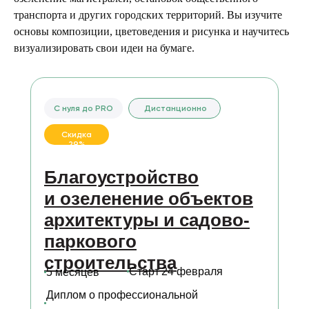
транспорта и других городских территорий. Вы изучите
основы композиции, цветоведения и рисунка и научитесь
визуализировать свои идеи на бумаге.
С нуля до PRO
Дистанционно
Скидка
29%
Благоустройство
и озеленение объектов
архитектуры и садово-
паркового
строительства
Старт
24 февраля
5 месяцев
Диплом о профессиональной