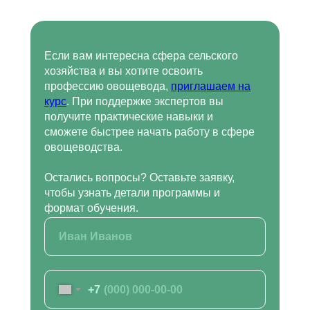
help.dpomipk@academcity.online
Контакт-центр
8 (800) 775-79-32, 8 (495) 677-96-17
Пн-вс 8:30-20:30 мск
Если вам интересна сфера сельского
help.dpomipk@dpomipk.ru
хозяйства и вы хотите освоить
профессию овощевода,
приглашаем на
курс
. При поддержке экспертов вы
получите практические навыки и
РЕКВИЗИТЫ
сможете быстрее начать работу в сфере
ИНН 7722392399
овощеводства.
ОГРН 1177700004063
Юридический адрес:117535, г. Москва,
Остались вопросы? Оставьте заявку,
ул. Россошанская, д. 4, к. 1, этаж 1
чтобы узнать детали программы и
формат обучения.
ОБРАТНЫЙ ЗВОНОК
Заказать звонок
+7