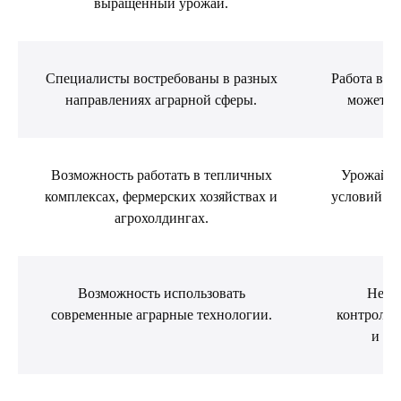
выращенный урожай.
Специалисты востребованы в разных
Работа в т
направлениях аграрной сферы.
может б
Возможность работать в тепличных
Урожайно
комплексах, фермерских хозяйствах и
условий и 
агрохолдингах.
Получите профессию в сфере сельского хозяйства
дистанционно
Возможность использовать
Необ
современные аграрные технологии.
контролир
и ус
КОНТАКТЫ
Отдел по организации приема:
8 (800) 775-79-32 , 8 (495) 677-96-17
Звонок по России бесплатный