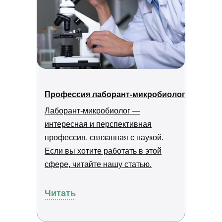
ОБ АКАДЕМИИ
Блог
Приведи друга
Партнерская программа
Отзывы
Скидки
Как проходит обучение
Истории успеха
ДОКУМЕНТЫ
Профессия лаборант-микробиолог
Лицензия
Сведения об образовательной организации
Лаборант-микробиолог —
Политика в отношении обработки персональных
данных
интересная и перспективная
Правовая информация
Пользовательское соглашение
профессия, связанная с наукой.
СКАЧИВАЙТЕ НАШЕ МОБИЛЬНОЕ
Если вы хотите работать в этой
ПРИЛОЖЕНИЕ
сфере, читайте нашу статью.
Наша образовательная платформа и мобильное
приложение разработаны нашим партнером - ООО
«ИС «АКАДЕМРЕСУРС» участником проекта
Читать
«Сколково»