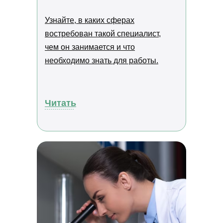
ВСЕ КУРСЫ
Узнайте, в каких сферах
Кинология и зоопсихология
востребован такой специалист,
Рыбоводство
Растениеводство
чем он занимается и что
Животноводство
необходимо знать для работы.
Ветеринария
Курсы для заводчиков
Хобби и бизнес
Лабораторные исследования
Ландшафтный дизайн
Читать
Фермерское хозяйство
Курсы для специалистов агропромышленного
комплекса
Садоводство и огородничество
Агроном
Ассистент ветеринарного врача
ВИДЫ ПРОГРАММ
Программы профессиональной переподготовки
Программы повышения квалификации
Основные программы профессионального
обучения
Дополнительные общеобразовательные
программы
КАРТА САЙТА