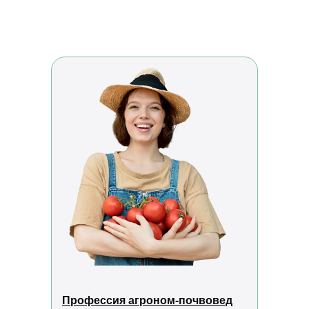
Звонок по России бесплатный
help.dpomipk@academcity.online
Контакт-центр
8 (800) 775-79-32, 8 (495) 677-96-17
Пн-вс 8:30-20:30 мск
help.dpomipk@dpomipk.ru
РЕКВИЗИТЫ
ИНН 7722392399
ОГРН 1177700004063
Юридический адрес:117535, г. Москва,
ул. Россошанская, д. 4, к. 1, этаж 1
ОБРАТНЫЙ ЗВОНОК
Заказать звонок
Профессия агроном-почвовед