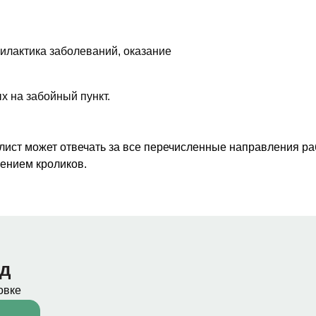
илактика заболеваний, оказание
х на забойный пункт.
лист может отвечать за все перечисленные направления р
лением кроликов.
од
овке