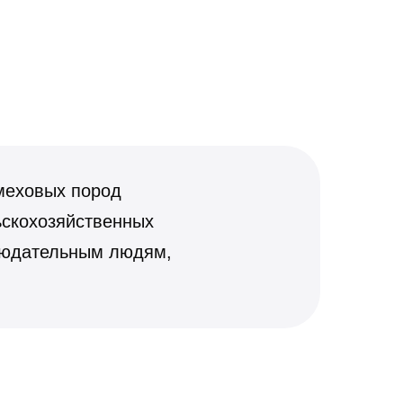
меховых пород
ьскохозяйственных
блюдательным людям,