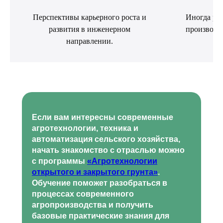
Перспективы карьерного роста и
Иногда раб
Получите профессию в сфере сельского хозяйства
развития в инженерном
производст
дистанционно
направлении.
КОНТАКТЫ
Отдел по организации приема:
8 (800) 775-79-32 , 8 (495) 677-96-17
Звонок по России бесплатный
Если вам интересны современные
help.dpomipk@academcity.online
агротехнологии, техника и
Контакт-центр
автоматизация сельского хозяйства,
8 (800) 775-79-32, 8 (495) 677-96-17
Пн-вс 8:30-20:30 мск
начать знакомство с отраслью можно
help.dpomipk@dpomipk.ru
с программы
«Агротехнологии
открытого и закрытого грунта»
.
Обучение поможет разобраться в
процессах современного
агропроизводства и получить
РЕКВИЗИТЫ
базовые практические знания для
ИНН 7722392399