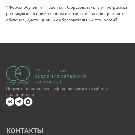
данных
* Форма обучения — заочная. Образовательные программы
Правовая информация
реализуются с применением исключительно электронного
Пользовательское соглашение
СКАЧИВАЙТЕ НАШЕ МОБИЛЬНОЕ
обучения, дистанционных образовательных технологий.
ПРИЛОЖЕНИЕ
Наша образовательная платформа и мобильное
приложение разработаны нашим партнером - ООО
«ИС «АКАДЕМРЕСУРС» участником проекта
«Сколково»