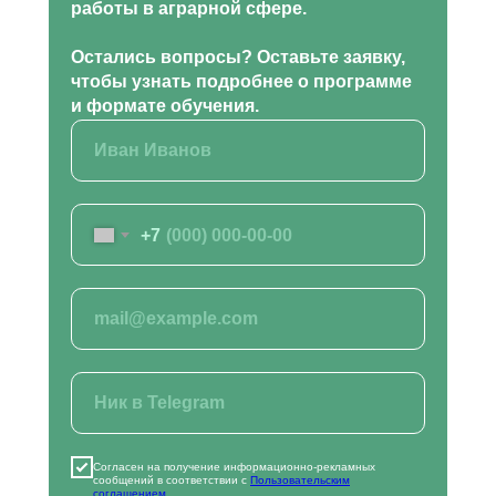
работы в аграрной сфере.
ОГРН 1177700004063
Юридический адрес:117535, г. Москва,
ул. Россошанская, д. 4, к. 1, этаж 1
Остались вопросы? Оставьте заявку,
чтобы узнать подробнее о программе
и формате обучения.
ОБРАТНЫЙ ЗВОНОК
Заказать звонок
+7
ВСЕ КУРСЫ
Кинология и зоопсихология
Рыбоводство
Растениеводство
Животноводство
Ветеринария
Курсы для заводчиков
Хобби и бизнес
Лабораторные исследования
Ландшафтный дизайн
Согласен на получение информационно-рекламных
сообщений в соответствии с
Пользовательским
Фермерское хозяйство
соглашением