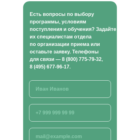
ул. Россошанская, д. 4, к. 1, этаж 1
Есть вопросы по выбору
программы, условиям
ОБРАТНЫЙ ЗВОНОК
поступления и обучения? Задайте
их специалистам отдела
по организации приема или
Заказать звонок
оставьте заявку. Телефоны
для связи — 8 (800) 775-79-32,
8 (495) 677-96-17.
ВСЕ КУРСЫ
Кинология и зоопсихология
Рыбоводство
Растениеводство
Животноводство
Ветеринария
Курсы для заводчиков
Хобби и бизнес
Лабораторные исследования
Ландшафтный дизайн
Фермерское хозяйство
Курсы для специалистов агропромышленного
комплекса