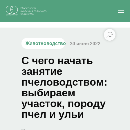
Главная
/
Блог
/
С чего начать занятие пчеловодством: выбираем участок,
породу пчел и ульи
Животноводство
30 июня 2022
С чего начать
занятие
пчеловодством:
выбираем
участок, породу
пчел и ульи