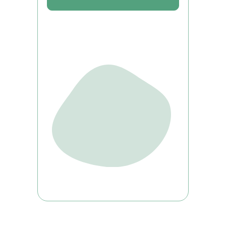
Получите профессию в сфере сельского хозяйства
дистанционно
КОНТАКТЫ
Отдел по организации приема:
8 (800) 775-79-32 , 8 (495) 677-96-17
Звонок по России бесплатный
help.dpomipk@academcity.online
Контакт-центр
8 (800) 775-79-32, 8 (495) 677-96-17
Пн-вс 8:30-20:30 мск
help.dpomipk@dpomipk.ru
РЕКВИЗИТЫ
ИНН 7722392399
ОГРН 1177700004063
Юридический адрес:117535, г. Москва,