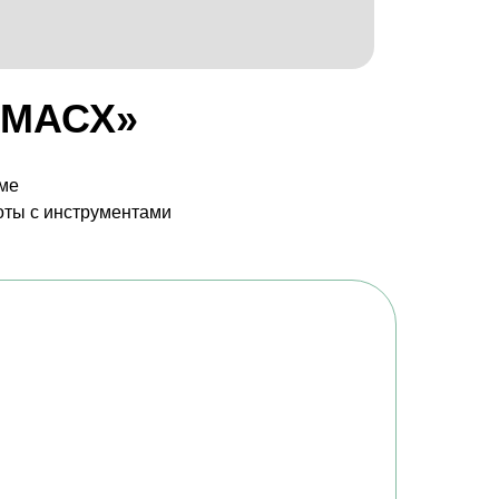
 «МАСХ»
мме
боты с инструментами