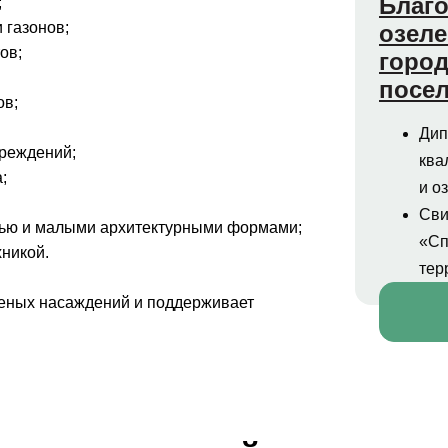
Благо
;
 газонов;
озеле
ов;
город
посе
ов;
Дип
вреждений;
ква
;
и о
Сви
елью и малыми архитектурными формами;
«Сп
хникой.
тер
леных насаждений и поддерживает