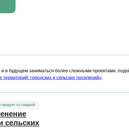
ия и в будущем заниматься более сложными проектами, по
 территорий: городских и сельских поселений»
.
 продукт со скидкой
ленение
и сельских