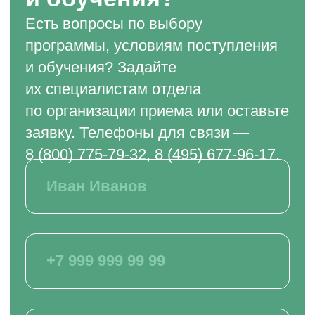
РЕКВИЗИТЫ
ИНН 7722392399
ОГРН 1177700004063
Юридический адрес:117535, г. Москва,
ул. Россошанская, д. 4, к. 1, этаж 1
ОБРАТНЫЙ ЗВОНОК
Заказать звонок
ВСЕ КУРСЫ
Кинология и зоопсихология
Рыбоводство
Растениеводство
Животноводство
Ветеринария
Курсы для заводчиков
Хобби и бизнес