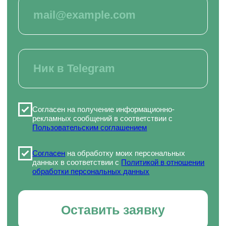
Лабораторные исследования
Ландшафтный дизайн
Фермерское хозяйство
Курсы для специалистов агропромышленного
комплекса
Садоводство и огородничество
Агроном
Ассистент ветеринарного врача
ВИДЫ ПРОГРАММ
Программы профессиональной переподготовки
Программы повышения квалификации
Основные программы профессионального
обучения
Дополнительные общеобразовательные
программы
КАРТА САЙТА
ОБ АКАДЕМИИ
Блог
Приведи друга
Партнерская программа
Отзывы
Скидки
Как проходит обучение
Истории успеха