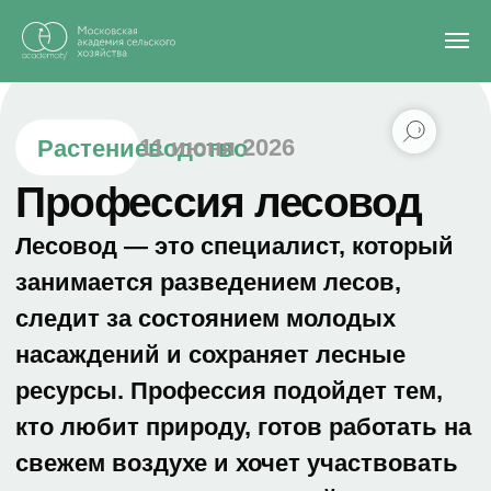
Главная
/
Блог
/
Профессия лесовод
11 июня 2026
Растениеводство
Профессия лесовод
Лесовод — это специалист, который
занимается разведением лесов,
следит за состоянием молодых
насаждений и сохраняет лесные
ресурсы. Профессия подойдет тем,
кто любит природу, готов работать на
свежем воздухе и хочет участвовать
в сохранении окружающей среды.
В этой статье расскажем об
обязанностях лесоводов, местах их
работы, карьерных и финансовых
перспективах.