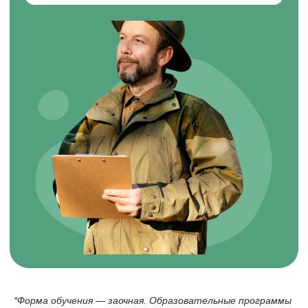
ДОКУМЕНТЫ
Лицензия
Сведения об образовательной организации
Политика в отношении обработки персональных
данных
Правовая информация
Пользовательское соглашение
СКАЧИВАЙТЕ НАШЕ МОБИЛЬНОЕ
ПРИЛОЖЕНИЕ
Наша образовательная платформа и мобильное
приложение разработаны нашим партнером - ООО
«ИС «АКАДЕМРЕСУРС» участником проекта
«Сколково»
*Форма обучения — заочная. Образовательные программы