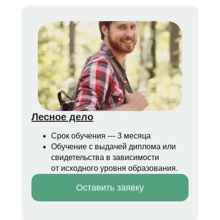
Скидка 23%
Онлайн-обучение
Сезонный продукт со скидкой
Лесное дело
3 месяца
Ближайшие
июнь 2026
наборы:
Диплом о
профпереподготовке
Лесное дело
Узнать больше
Срок обучения — 3 месяца
Обучение с выдачей диплома или
свидетельства в зависимости
от исходного уровня образования.
Оставить заявку