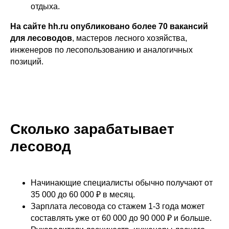
заявку. Телефоны для связи —
отдыха.
8 (800) 775-79-32, 8 (495) 677-96-17.
На сайте hh.ru опубликовано более 70 вакансий
для лесоводов
, мастеров лесного хозяйства,
инженеров по лесопользованию и аналогичных
позиций.
Сколько зарабатывает
лесовод
Согласен на получение информационно-
Начинающие специалисты обычно получают от
рекламных сообщений в соответствии с
Пользовательским соглашением
35 000 до 60 000 ₽ в месяц.
Зарплата лесовода со стажем 1-3 года может
Согласен
на обработку моих персональных
данных в соответствии с
Политикой в отношении
составлять уже от 60 000 до 90 000 ₽ и больше.
обработки персональных данных