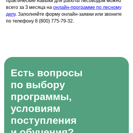
практические навыки для работы лесоводом можно
всего за 3 месяца на
онлайн-программе по лесному
делу
. Заполняйте форму онлайн-заявки или звоните
по телефону 8 (800) 775-79-32.
Получите профессию в сфере сельского хозяйства
дистанционно
КОНТАКТЫ
Отдел по организации приема:
8 (800) 775-79-32 , 8 (495) 677-96-17
Звонок по России бесплатный
help.dpomipk@academcity.online
Контакт-центр
8 (800) 775-79-32, 8 (495) 677-96-17
Пн-вс 8:30-20:30 мск
help.dpomipk@dpomipk.ru