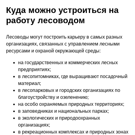
Куда можно устроиться на
работу лесоводом
Лесоводы могут построить карьеру в самых разных
организациях, связанных с управлением лесными
ресурсами и охраной окружающей среды:
Есть вопросы
по выбору
на государственных и коммерческих лесных
программы,
предприятиях;
в лесопитомниках, где выращивают посадочный
условиям
материал;
поступления
в лесопарковых и городских организациях по
и обучения?
благоустройству и озеленению;
Есть вопросы по выбору
на особо охраняемых природных территориях;
программы, условиям поступления
в заповедниках и национальных парках;
и обучения? Задайте
в экологических и природоохранных
их специалистам отдела
организациях;
по организации приема или оставьте
в рекреационных комплексах и природных зонах