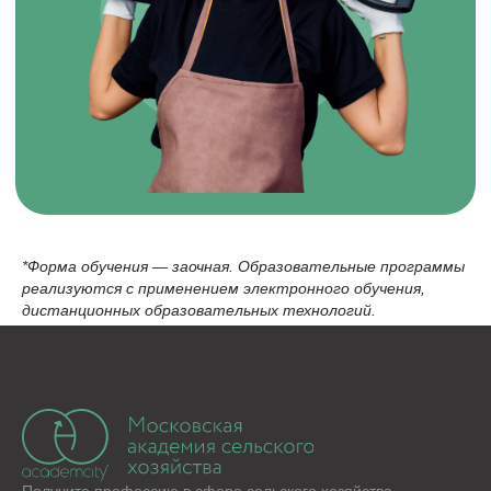
Скидки
Как проходит обучение
Истории успеха
ДОКУМЕНТЫ
Лицензия
Сведения об образовательной организации
Политика в отношении обработки персональных
данных
Правовая информация
Пользовательское соглашение
СКАЧИВАЙТЕ НАШЕ МОБИЛЬНОЕ
ПРИЛОЖЕНИЕ
Наша образовательная платформа и мобильное
*Форма обучения — заочная. Образовательные программы
приложение разработаны нашим партнером - ООО
реализуются с применением электронного обучения,
«ИС «АКАДЕМРЕСУРС» участником проекта
дистанционных образовательных технологий.
«Сколково»