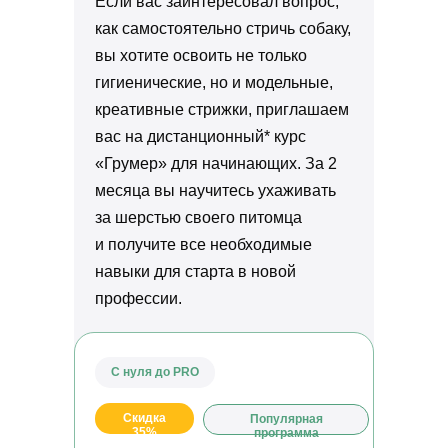
Если вас заинтересовал вопрос,
как самостоятельно стричь собаку,
Получите профессию в сфере сельского хозяйства
дистанционно
вы хотите освоить не только
гигиенические, но и модельные,
креативные стрижки, приглашаем
вас на дистанционный* курс
КОНТАКТЫ
«Грумер» для начинающих. За 2
Отдел по организации приема:
8 (800) 775-79-32 , 8 (495) 677-96-17
месяца вы научитесь ухаживать
Звонок по России бесплатный
за шерстью своего питомца
help.dpomipk@academcity.online
Контакт-центр
и получите все необходимые
8 (800) 775-79-32, 8 (495) 677-96-17
навыки для старта в новой
Пн-вс 8:30-20:30 мск
help.dpomipk@dpomipk.ru
профессии.
С нуля до PRO
РЕКВИЗИТЫ
ИНН 7722392399
Скидка
Популярная
35%
программа
ОГРН 1177700004063