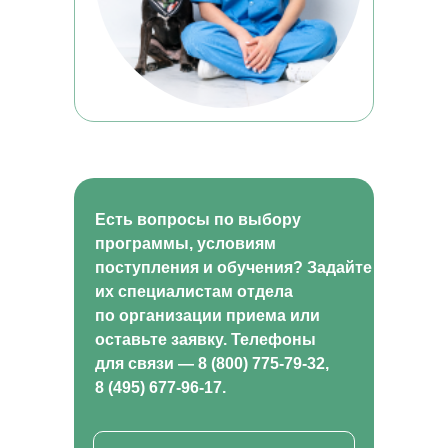
комплекса
Садоводство и огородничество
Агроном
Ассистент ветеринарного врача
ВИДЫ ПРОГРАММ
Программы профессиональной переподготовки
Программы повышения квалификации
Основные программы профессионального
обучения
Дополнительные общеобразовательные
программы
КАРТА САЙТА
Есть вопросы по выбору
ОБ АКАДЕМИИ
программы, условиям
Блог
Приведи друга
поступления и обучения? Задайте
Партнерская программа
их специалистам отдела
Отзывы
Скидки
по организации приема или
Как проходит обучение
оставьте заявку. Телефоны
Истории успеха
для связи — 8 (800) 775-79-32,
ДОКУМЕНТЫ
8 (495) 677-96-17.
Лицензия
Сведения об образовательной организации
Политика в отношении обработки персональных
данных