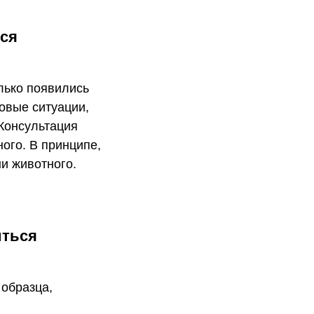
ся
лько появились
совые ситуации,
 Консультация
ного. В принципе,
и животного.
иться
 образца,