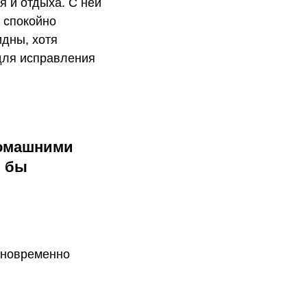
я и отдыха. С ней
 спокойно
идны, хотя
для исправления
домашними
и бы
одновременно