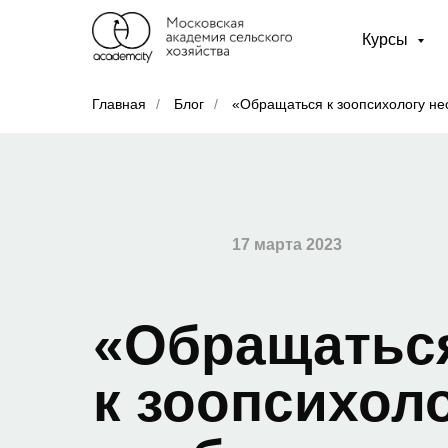
Курсы
Главная
/
Блог
/
«Обращаться к зоопсихологу н
Кинология
17 марта 2023
«Обращатьс
к зоопсихол