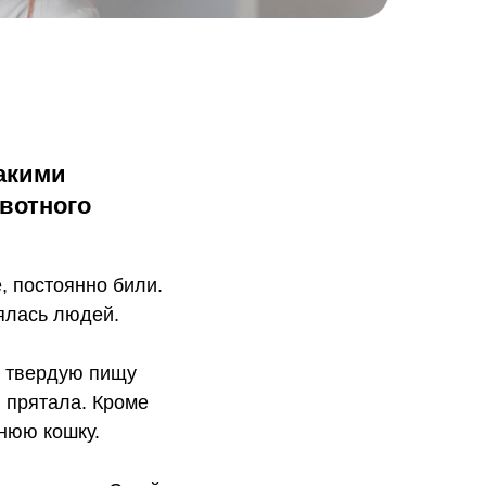
какими
вотного
, постоянно били.
оялась людей.
а твердую пищу
, прятала. Кроме
шнюю кошку.