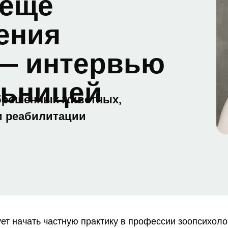
 еще
ения
 — интервью
льницей
брошенных животных,
и реабилитации
ет начать частную практику в профессии зоопсихол