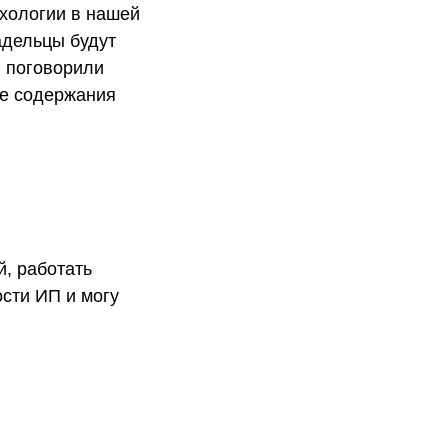
ихологии в нашей
адельцы будут
ы поговорили
ле содержания
й, работать
сти ИП и могу