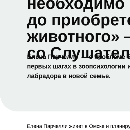
необходимо
до приобрет
животного»
со Слушате
Елена Парчелли — о проблеме 
первых шагах в зоопсихологии 
лабрадора в новой семье.
Елена Парчелли живет в Омске и планиру