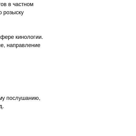
тов в частном
о розыску
сфере кинологии.
не, направление
ому послушанию,
д.