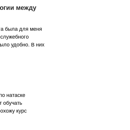
логии между
га была для меня
 служебного
ыло удобно. В них
по натаске
т обучать
рохожу курс