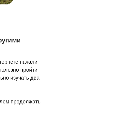
другими
нтернете начали
 полезно пройти
ьно изучать два
блем продолжать