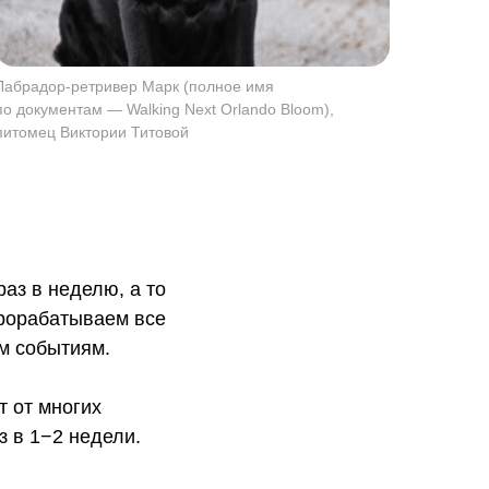
Лабрадор-ретривер Марк (полное имя
по документам — Walking Next Orlando Bloom),
питомец Виктории Титовой
аз в неделю, а то
прорабатываем все
м событиям.
т от многих
з в 1−2 недели.