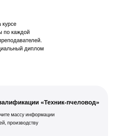
 курсе
ы по каждой
 преподавателей.
ициальный диплом
валификации «Техник-пчеловод»
лучите массу информации
ей, производству