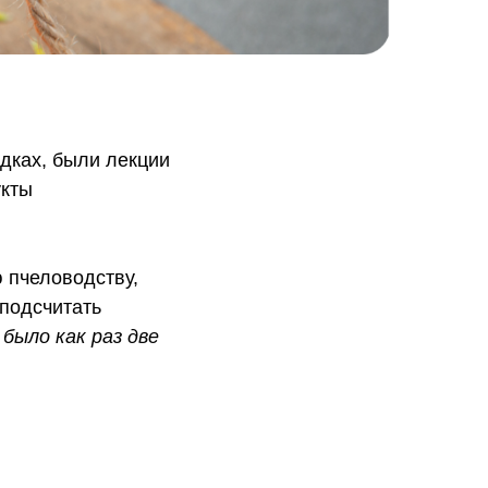
дках, были лекции
укты
 пчеловодству,
 подсчитать
 было как раз две