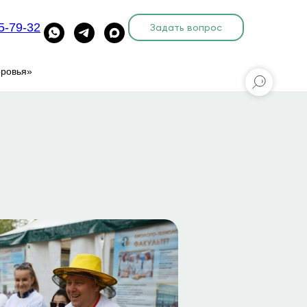
5-79-32
Задать вопрос
оровья»