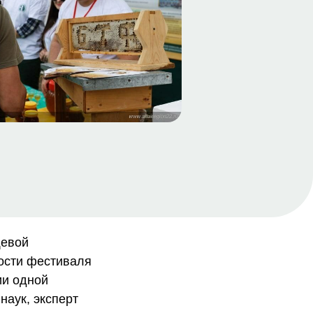
щевой
Гости фестиваля
ии одной
аук, эксперт