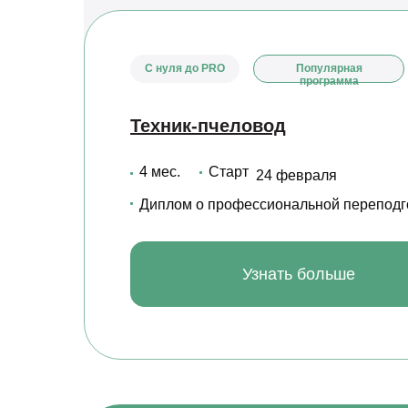
С нуля до PRO
Популярная
программа
Техник-пчеловод
4 мес.
Старт
24 февраля
Диплом о профессиональной переподг
Узнать больше