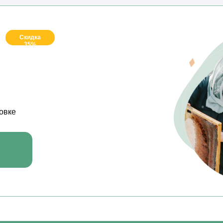
Скидка
35%
овке