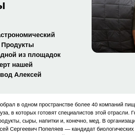
ы
гастрономический
 Продукты
одной из площадок
ерт нашей
вод Алексей
обрал в одном пространстве более 40 компаний пи
за, в которых готовят специалистов этой отрасли. 
дукты, сыры, напитки и, конечно, мед. В организац
ей Сергеевич Попеляев — кандидат биологических н