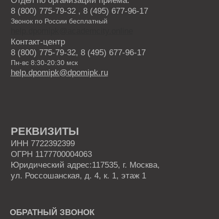
Лабораторные исследования
Ландшафтный дизайн
Фермерское хозяйство
Курсы для специалистов агропромышленного
комплекса
Садоводство и огородничество
Агроном
Ассистент ветеринарного врача
ВИДЫ ПРОГРАММ
Программы профессиональной переподготовки
Программы повышения квалификации
Основные программы профессионального
обучения
Дополнительные общеобразовательные
программы
КАРТА САЙТА
ОБ АКАДЕМИИ
Блог
Приведи друга
Партнерская программа
Отзывы
Скидки
Как проходит обучение
Истории успеха
ДОКУМЕНТЫ