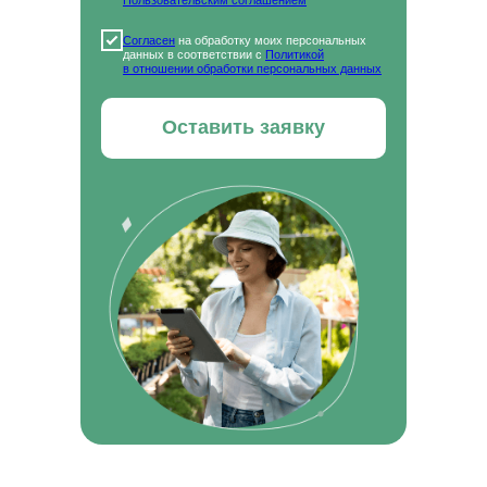
Пользовательским соглашением
Согласен
на обработку моих персональных
данных в соответствии с
Политикой
в отношении обработки персональных данных
Получите профессию в сфере сельского хозяйства
Оставить заявку
дистанционно
КОНТАКТЫ
Отдел по организации приема:
8 (800) 775-79-32 , 8 (495) 677-96-17
Звонок по России бесплатный
help.dpomipk@academcity.online
Контакт-центр
8 (800) 775-79-32, 8 (495) 677-96-17
Пн-вс 8:30-20:30 мск
help.dpomipk@dpomipk.ru