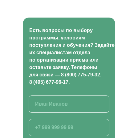
Заказать звонок
Есть вопросы по выбору
программы, условиям
ВСЕ КУРСЫ
поступления и обучения? Задайте
Кинология и зоопсихология
их специалистам отдела
Рыбоводство
по организации приема или
Растениеводство
Животноводство
оставьте заявку. Телефоны
Ветеринария
для связи — 8 (800) 775-79-32,
Курсы для заводчиков
Хобби и бизнес
8 (495) 677-96-17.
Лабораторные исследования
Ландшафтный дизайн
Фермерское хозяйство
Курсы для специалистов агропромышленного
комплекса
Садоводство и огородничество
Агроном
Ассистент ветеринарного врача
ВИДЫ ПРОГРАММ