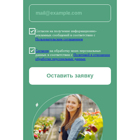
Программы профессиональной переподготовки
Программы повышения квалификации
Основные программы профессионального
обучения
Дополнительные общеобразовательные
программы
Согласен на получение информационно-
КАРТА САЙТА
рекламных сообщений в соответствии с
Пользовательским соглашением
ОБ АКАДЕМИИ
Блог
Согласен
на обработку моих персональных
Приведи друга
данных в соответствии с
Политикой в отношении
обработки персональных данных
Партнерская программа
Отзывы
Скидки
Оставить заявку
Как проходит обучение
Истории успеха
ДОКУМЕНТЫ
Лицензия
Сведения об образовательной организации
Политика в отношении обработки персональных
данных
Правовая информация
Пользовательское соглашение
СКАЧИВАЙТЕ НАШЕ МОБИЛЬНОЕ
ПРИЛОЖЕНИЕ
Наша образовательная платформа и мобильное