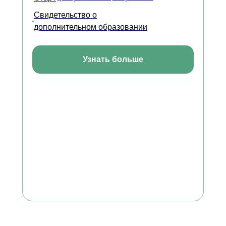
Свидетельство о
дополнительном образовании
КОНТАКТЫ
Отдел по организации приема:
8 (800) 775-79-32 , 8 (495) 677-96-17
Узнать больше
Звонок по России бесплатный
help.dpomipk@academcity.online
Контакт-центр
8 (800) 775-79-32, 8 (495) 677-96-17
Пн-вс 8:30-20:30 мск
help.dpomipk@dpomipk.ru
РЕКВИЗИТЫ
ИНН 7722392399
ОГРН 1177700004063
Юридический адрес:117535, г. Москва,
ул. Россошанская, д. 4, к. 1, этаж 1
ОБРАТНЫЙ ЗВОНОК