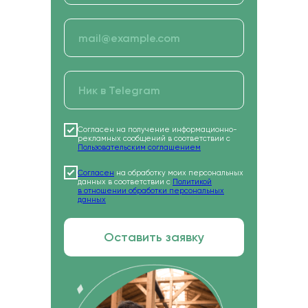
КОНТАКТЫ
Отдел по организации приема:
8 (800) 775-79-32 , 8 (495) 677-96-17
Звонок по России бесплатный
help.dpomipk@academcity.online
Контакт-центр
8 (800) 775-79-32, 8 (495) 677-96-17
Пн-вс 8:30-20:30 мск
help.dpomipk@dpomipk.ru
Согласен на получение информационно-
рекламных сообщений в соответствии с
Пользовательским соглашением
Согласен
на обработку моих персональных
данных в соответствии с
Политикой
РЕКВИЗИТЫ
в отношении обработки персональных
данных
ИНН 7722392399
ОГРН 1177700004063
Юридический адрес:117535, г. Москва,
Оставить заявку
ул. Россошанская, д. 4, к. 1, этаж 1
ОБРАТНЫЙ ЗВОНОК