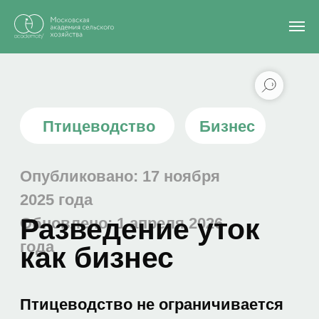
Главная
/
Блог
/
Разведение уток как бизнес
Птицеводство
Бизнес
Опубликовано: 17 ноября
2025 года
Разведение уток
Обновлено: 1 апреля 2026
года
как бизнес
Птицеводство не ограничивается
курами. В последние годы все
больше фермеров обращают
внимание на водоплавающих птиц.
Узнаем, выгодно или нет создавать
бизнес по разведению уток.