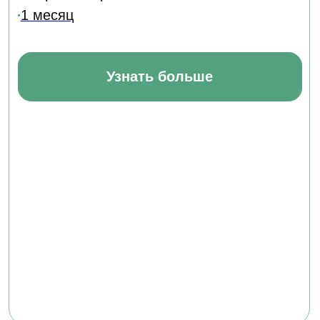
Отдел по организации приема:
8 (800) 775-79-32 , 8 (495) 677-96-17
Звонок по России бесплатный
help.dpomipk@academcity.online
Контакт-центр
8 (800) 775-79-32, 8 (495) 677-96-17
Пн-вс 8:30-20:30 мск
help.dpomipk@dpomipk.ru
РЕКВИЗИТЫ
ИНН 7722392399
ОГРН 1177700004063
Юридический адрес:117535, г. Москва,
ул. Россошанская, д. 4, к. 1, этаж 1
ОБРАТНЫЙ ЗВОНОК
Заказать звонок