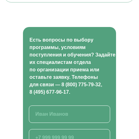
ВСЕ КУРСЫ
Кинология и зоопсихология
Рыбоводство
Растениеводство
Есть вопросы по выбору
Животноводство
программы, условиям
Ветеринария
поступления и обучения? Задайте
Курсы для заводчиков
Хобби и бизнес
их специалистам отдела
Лабораторные исследования
по организации приема или
Ландшафтный дизайн
оставьте заявку. Телефоны
Фермерское хозяйство
для связи — 8 (800) 775-79-32,
Курсы для специалистов агропромышленного
комплекса
8 (495) 677-96-17.
Садоводство и огородничество
Агроном
Ассистент ветеринарного врача
ВИДЫ ПРОГРАММ
Программы профессиональной переподготовки
Программы повышения квалификации
Основные программы профессионального
обучения