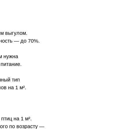
ым выгулом.
жность — до 70%.
им нужна
 питание.
чный тип
ов на 1 м².
тиц на 1 м².
ого по возрасту —