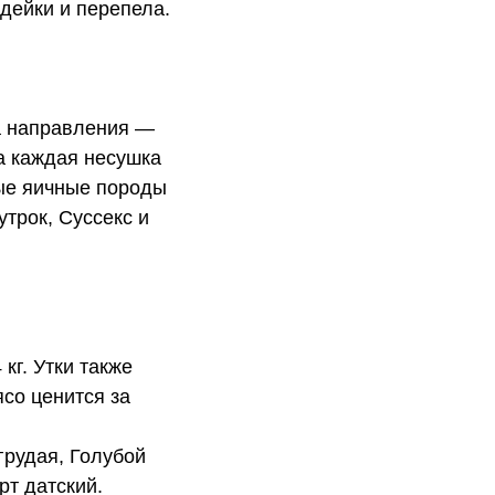
ндейки и перепела.
а направления —
а каждая несушка
ные яичные породы
трок, Суссекс и
кг. Утки также
ясо ценится за
грудая, Голубой
рт датский.