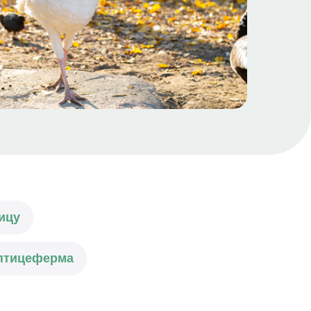
ицу
 птицеферма