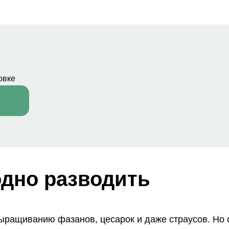
овке
одно разводить
выращиванию фазанов, цесарок и даже страусов. Но