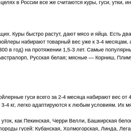
елях в России все же считаются куры, гуси, утки, и
х. Куры быстро растут, дают мясо и яйца. Есть дв
Бройлеры набирают товарный вес уже к 3-4 месяцам, 
300 в год) на протяжении 1,5-3 лет. Самые популяр
Австралорп, Русская белая; мясные — Корниш, Плиму
йлерные гуси всего за 2-4 месяца набирают вес от 4 
 3-4 кг, легко адаптируются к любым условиям. Их м
уток, как Пекинская, Черри Велли, Башкирская бело
ороды гусей: Кубанская, Холмогорская, Линда, Лега