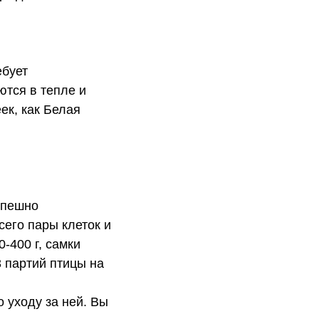
ебует
ются в тепле и
ек, как Белая
спешно
сего пары клеток и
-400 г, самки
3 партий птицы на
 уходу за ней. Вы