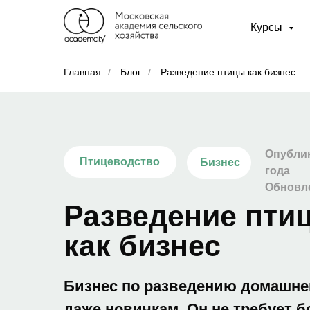
Курсы
Главная
/
Блог
/
Разведение птицы как бизнес
Опублик
Птицеводство
Бизнес
года
Обновле
Разведение пти
как бизнес
Бизнес по разведению домашне
даже новичкам. Он не требует 