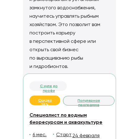
замкнутого водоснабжения,
научитесь управлять рыбным
хозяйством. Это позволит вам
построить карьеру
в перспективной сфере или
открыть свой бизнес
по выращиванию рыбы
и гидробионтов.
С нуля до
профи
Скидка
Популярная
28%
программа
Специалист по водным
биоресурсам и аквакультуре
6 мес.
Старт
24 февраля