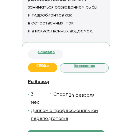
заниматься разведением рыбы
и гидробионтов как
в естественных, так
и в искусственных водоемах.
С нуля до профи
Скидка 30%
Популярная программа
Рыбовод
3
Старт
24 февраля
мес.
Диплом о профессиональной
переподготовке