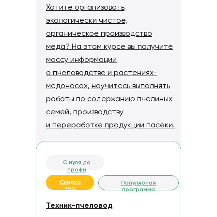
Хотите организовать
экологически чистое,
органическое производство
меда? На этом курсе вы получите
массу информации
о пчеловодстве и растениях-
медоносах, научитесь выполнять
работы по содержанию пчелиных
семей, производству
и переработке продукции пасеки.
С нуля до
профи
Скидка
Популярная
35%
программа
Техник-пчеловод