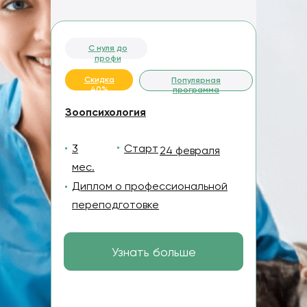
С нуля до
профи
Скидка
Популярная
40%
программа
Зоопсихология
3
Старт
24 февраля
мес.
Диплом о профессиональной
переподготовке
Узнать больше