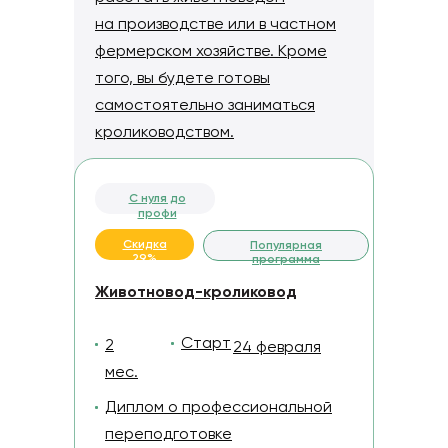
на производстве или в частном
фермерском хозяйстве. Кроме
того, вы будете готовы
самостоятельно заниматься
кролиководством.
С нуля до
профи
Скидка
Популярная
29%
программа
Животновод-кроликовод
Старт
2
24 февраля
мес.
Диплом о профессиональной
переподготовке