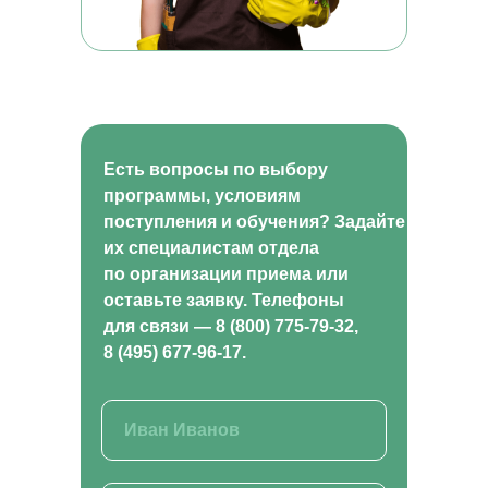
КОНТАКТЫ
Отдел по организации приема:
8 (800) 775-79-32 , 8 (495) 677-96-17
Звонок по России бесплатный
help.dpomipk@academcity.online
Контакт-центр
8 (800) 775-79-32, 8 (495) 677-96-17
Пн-вс 8:30-20:30 мск
Есть вопросы по выбору
help.dpomipk@dpomipk.ru
программы, условиям
поступления и обучения? Задайте
их специалистам отдела
по организации приема или
РЕКВИЗИТЫ
оставьте заявку. Телефоны
ИНН 7722392399
ОГРН 1177700004063
для связи — 8 (800) 775-79-32,
Юридический адрес:117535, г. Москва,
8 (495) 677-96-17.
ул. Россошанская, д. 4, к. 1, этаж 1
ОБРАТНЫЙ ЗВОНОК