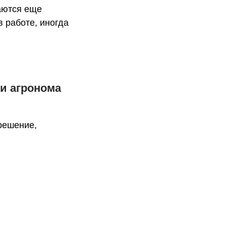
чаются еще
 работе, иногда
ии агронома
решение,