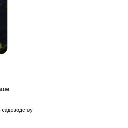
аше
о садоводству