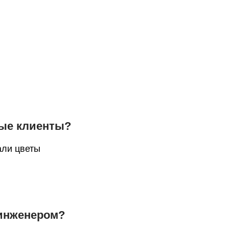
вые клиенты?
али цветы
 инженером?