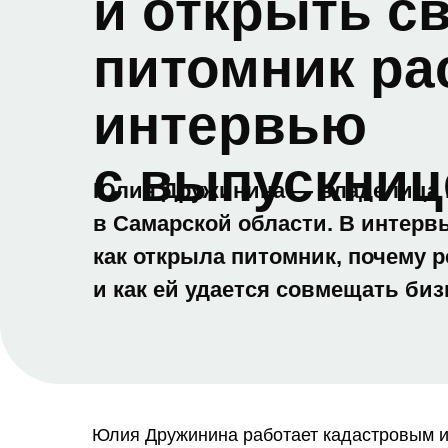
и открыть с
питомник ра
интервью
с выпускниц
Юлия Дружинина — владелица 
в Самарской области. В интервь
как открыла питомник, почему 
и как ей удается совмещать биз
Юлия Дружинина работает кадастровым ин