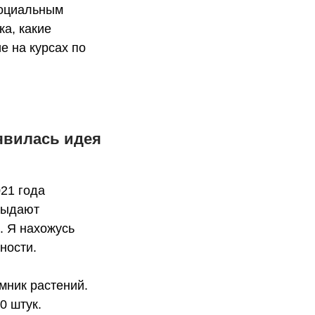
социальным
а, какие
е на курсах по
оявилась идея
021 года
 выдают
. Я нахожусь
ности.
мник растений.
0 штук.