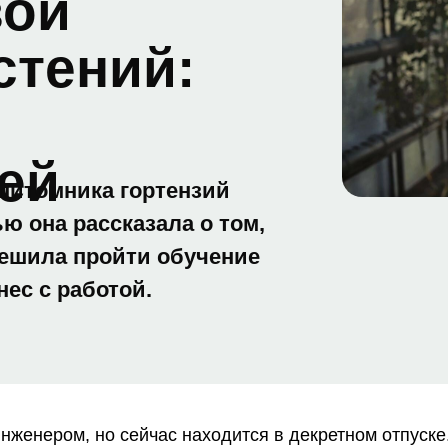
вой
стений:
ей
питомника гортензий
ю она рассказала о том,
решила пройти обучение
нес с работой.
женером, но сейчас находится в декретном отпуске.