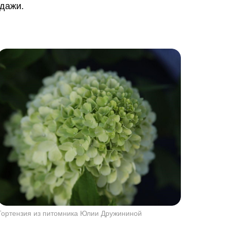
одажи.
Гортензия из питомника Юлии Дружининой