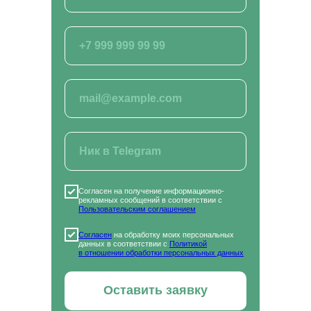
Получите профессию в сфере сельского хозяйства
дистанционно
КОНТАКТЫ
Отдел по организации приема:
8 (800) 775-79-32 , 8 (495) 677-96-17
Звонок по России бесплатный
help.dpomipk@academcity.online
Контакт-центр
Согласен на получение информационно-
8 (800) 775-79-32, 8 (495) 677-96-17
рекламных сообщений в соответствии с
Пользовательским соглашением
Пн-вс 8:30-20:30 мск
help.dpomipk@dpomipk.ru
Согласен
на обработку моих персональных
данных в соответствии с
Политикой
в отношении обработки персональных данных
Оставить заявку
РЕКВИЗИТЫ
ИНН 7722392399