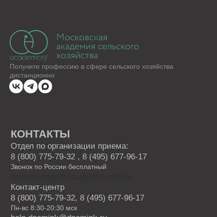
Курсы для специалистов агропромышленного
комплекса
Садоводство и огородничество
Агроном
Ассистент ветеринарного врача
ВИДЫ ПРОГРАММ
Программы профессиональной переподготовки
Программы повышения квалификации
Основные программы профессионального
обучения
Дополнительные общеобразовательные
программы
КАРТА САЙТА
ОБ АКАДЕМИИ
Блог
Приведи друга
Партнерская программа
Отзывы
Скидки
Как проходит обучение
Истории успеха
ДОКУМЕНТЫ
Лицензия
Сведения об образовательной организации