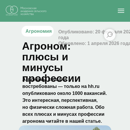
Главная
/
Блог
/
Как стать агрономом
Агрономия
Опубликовано: 20 февраля 20
года
Агроном:
Обновлено: 1 апреля 2026 год
плюсы и
минусы
профессии
Агрономы сегодня
востребованы — только на hh.ru
опубликовано около 1000 вакансий.
Это интересная, перспективная,
но физически сложная работа. Обо
всех плюсах и минусах профессии
агронома читайте в нашей статье.