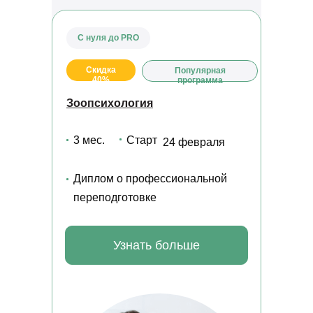
С нуля до PRO
Скидка
Популярная
40%
программа
Зоопсихология
3 мес.
Старт
24 февраля
Диплом о профессиональной
Получите профессию в сфере сельского хозяйства
дистанционно
переподготовке
Узнать больше
КОНТАКТЫ
Отдел по организации приема:
8 (800) 775-79-32 , 8 (495) 677-96-17
Звонок по России бесплатный