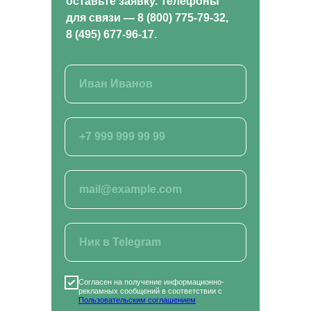
оставьте заявку. Телефоны
ВСЕ КУРСЫ
для связи — 8 (800) 775-79-32,
Кинология и зоопсихология
8 (495) 677-96-17.
Рыбоводство
Растениеводство
Животноводство
Ветеринария
Курсы для заводчиков
Хобби и бизнес
Лабораторные исследования
Ландшафтный дизайн
Фермерское хозяйство
Курсы для специалистов агропромышленного
комплекса
Садоводство и огородничество
Агроном
Ассистент ветеринарного врача
ВИДЫ ПРОГРАММ
Программы профессиональной переподготовки
Программы повышения квалификации
Основные программы профессионального
обучения
Дополнительные общеобразовательные
программы
Согласен на получение информационно-
рекламных сообщений в соответствии с
КАРТА САЙТА
Пользовательским соглашением