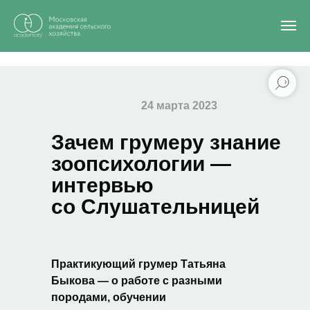
Главная
/
Блог
/
Зачем грумеру знание зоопсихологии — интервью со
Слушательницей
Кинология
24 марта 2023
Зачем грумеру знание
зоопсихологии —
интервью
со Слушательницей
Практикующий грумер Татьяна
Быкова — о работе с разными
породами, обучении