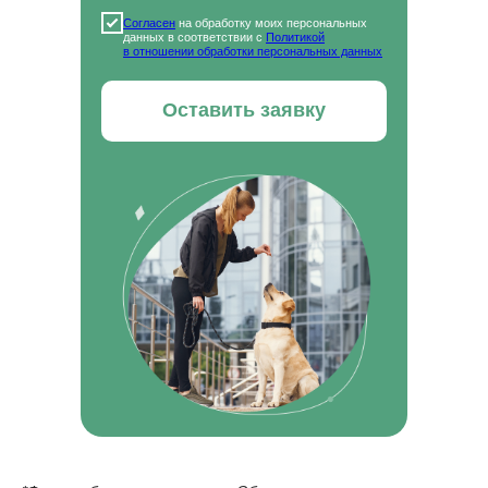
ОБ АКАДЕМИИ
Согласен
на обработку моих персональных
Блог
данных в соответствии с
Политикой
Приведи друга
в отношении обработки персональных данных
Партнерская программа
Отзывы
Скидки
Оставить заявку
Как проходит обучение
Истории успеха
ДОКУМЕНТЫ
Лицензия
Сведения об образовательной организации
Политика в отношении обработки персональных
данных
Правовая информация
Пользовательское соглашение
СКАЧИВАЙТЕ НАШЕ МОБИЛЬНОЕ
ПРИЛОЖЕНИЕ
Наша образовательная платформа и мобильное
приложение разработаны нашим партнером - ООО
«ИС «АКАДЕМРЕСУРС» участником проекта
«Сколково»