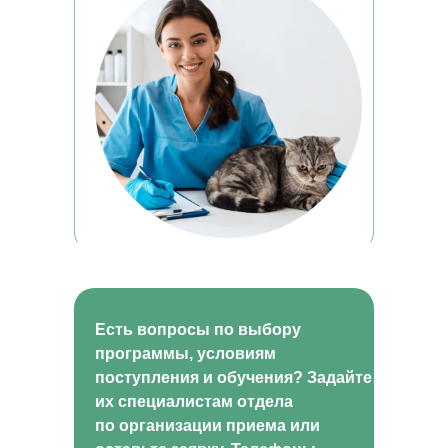
help.dpomipk@academcity.online
Контакт-центр
8 (800) 775-79-32, 8 (495) 677-96-17
Пн-вс 8:30-20:30 мск
help.dpomipk@dpomipk.ru
РЕКВИЗИТЫ
ИНН 7722392399
ОГРН 1177700004063
Юридический адрес:117535, г. Москва,
ул. Россошанская, д. 4, к. 1, этаж 1
ОБРАТНЫЙ ЗВОНОК
Есть вопросы по выбору
программы, условиям
поступления и обучения? Задайте
Заказать звонок
их специалистам отдела
по организации приема или