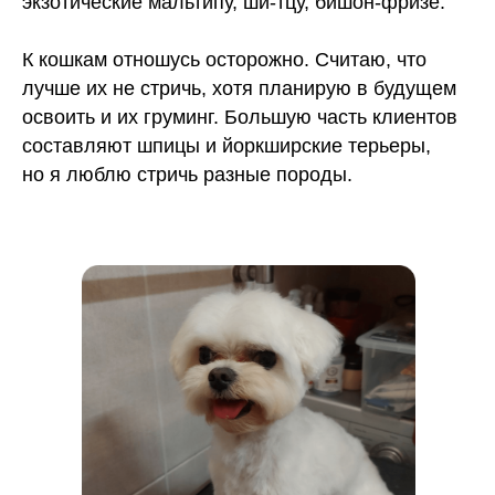
экзотические мальтипу, ши-тцу, бишон-фризе.
К кошкам отношусь осторожно. Считаю, что
лучше их не стричь, хотя планирую в будущем
освоить и их груминг. Большую часть клиентов
составляют шпицы и йоркширские терьеры,
но я люблю стричь разные породы.